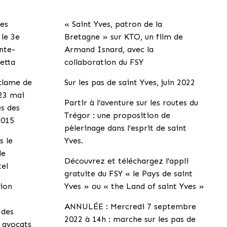
les
« Saint Yves, patron de la
 le 3e
Bretagne » sur KTO, un film de
inte-
Armand Isnard, avec la
etta
collaboration du FSY
éclame de
Sur les pas de saint Yves, juin 2022
 23 mai
Partir à l’aventure sur les routes du
ès des
Trégor : une proposition de
2015
pèlerinage dans l’esprit de saint
s le
Yves.
de
Découvrez et téléchargez l’appli
tel
gratuite du FSY « le Pays de saint
tion
Yves » ou « the Land of saint Yves »
ANNULÉE : Mercredi 7 septembre
 des
2022 à 14h : marche sur les pas de
s avocats