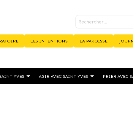
RATOIRE
LES INTENTIONS
LA PAROISSE
JOURN
SAINT YVES
AGIR AVEC SAINT YVES
PRIER AVEC S