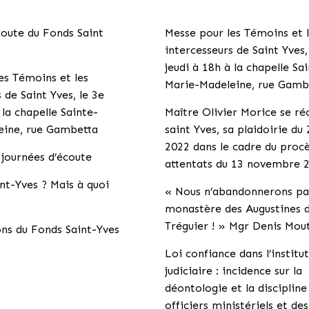
coute du Fonds Saint
Messe pour les Témoins et 
intercesseurs de Saint Yves,
jeudi à 18h à la chapelle Sa
es Témoins et les
Marie-Madeleine, rue Gamb
 de Saint Yves, le 3e
 la chapelle Sainte-
Maître Olivier Morice se r
eine, rue Gambetta
saint Yves, sa plaidoirie du
2022 dans le cadre du proc
 journées d’écoute
attentats du 13 novembre 
nt-Yves ? Mais à quoi
« Nous n’abandonnerons pa
monastère des Augustines 
Tréguier ! » Mgr Denis Mou
ns du Fonds Saint-Yves
Loi confiance dans l’institu
judiciaire : incidence sur la
déontologie et la discipline
officiers ministériels et de