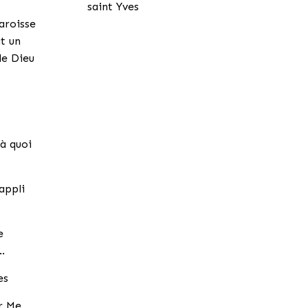
saint Yves
aroisse
it un
de Dieu
à quoi
appli
e
…
es
ar Me