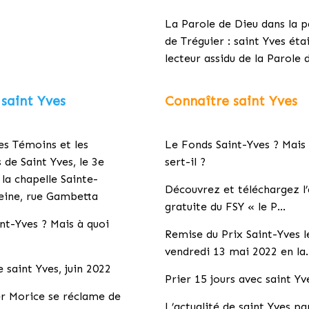
La Parole de Dieu dans la p
de Tréguier : saint Yves éta
lecteur assidu de la Parole 
 saint Yves
Connaître saint Yves
es Témoins et les
Le Fonds Saint-Yves ? Mais 
 de Saint Yves, le 3e
sert-il ?
 la chapelle Sainte-
Découvrez et téléchargez l’
eine, rue Gambetta
gratuite du FSY « le P…
nt-Yves ? Mais à quoi
Remise du Prix Saint-Yves l
vendredi 13 mai 2022 en la
e saint Yves, juin 2022
Prier 15 jours avec saint Yv
er Morice se réclame de
L’actualité de saint Yves p