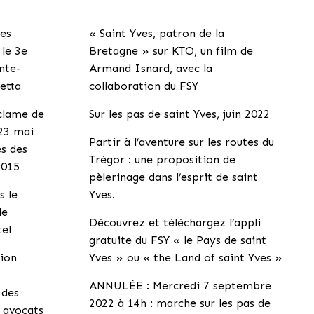
les
« Saint Yves, patron de la
 le 3e
Bretagne » sur KTO, un film de
inte-
Armand Isnard, avec la
etta
collaboration du FSY
éclame de
Sur les pas de saint Yves, juin 2022
 23 mai
Partir à l’aventure sur les routes du
ès des
Trégor : une proposition de
2015
pèlerinage dans l’esprit de saint
s le
Yves.
de
Découvrez et téléchargez l’appli
tel
gratuite du FSY « le Pays de saint
tion
Yves » ou « the Land of saint Yves »
ANNULÉE : Mercredi 7 septembre
 des
2022 à 14h : marche sur les pas de
s avocats