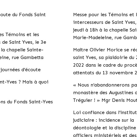
coute du Fonds Saint
Messe pour les Témoins et 
intercesseurs de Saint Yves,
jeudi à 18h à la chapelle Sa
es Témoins et les
Marie-Madeleine, rue Gamb
 de Saint Yves, le 3e
 la chapelle Sainte-
Maître Olivier Morice se r
eine, rue Gambetta
saint Yves, sa plaidoirie du
2022 dans le cadre du proc
 journées d’écoute
attentats du 13 novembre 
nt-Yves ? Mais à quoi
« Nous n’abandonnerons pa
monastère des Augustines 
Tréguier ! » Mgr Denis Mou
ns du Fonds Saint-Yves
Loi confiance dans l’institu
judiciaire : incidence sur la
déontologie et la discipline
officiers ministériels et de