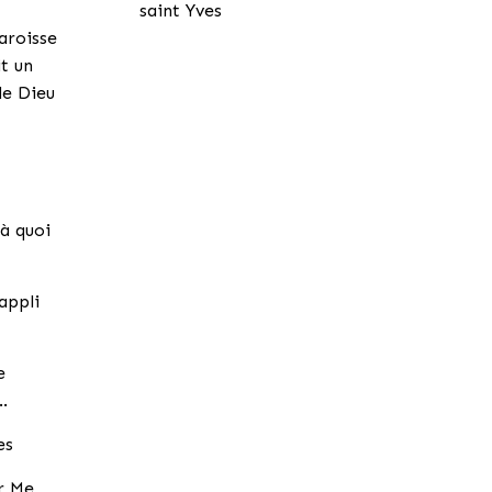
saint Yves
aroisse
it un
de Dieu
à quoi
appli
e
…
es
ar Me