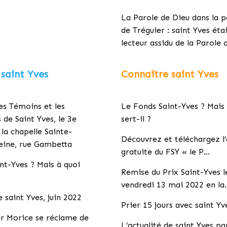
La Parole de Dieu dans la p
de Tréguier : saint Yves éta
lecteur assidu de la Parole 
 saint Yves
Connaître saint Yves
es Témoins et les
Le Fonds Saint-Yves ? Mais 
 de Saint Yves, le 3e
sert-il ?
 la chapelle Sainte-
Découvrez et téléchargez l’
eine, rue Gambetta
gratuite du FSY « le P…
nt-Yves ? Mais à quoi
Remise du Prix Saint-Yves l
vendredi 13 mai 2022 en la
e saint Yves, juin 2022
Prier 15 jours avec saint Yv
er Morice se réclame de
L’actualité de saint Yves p