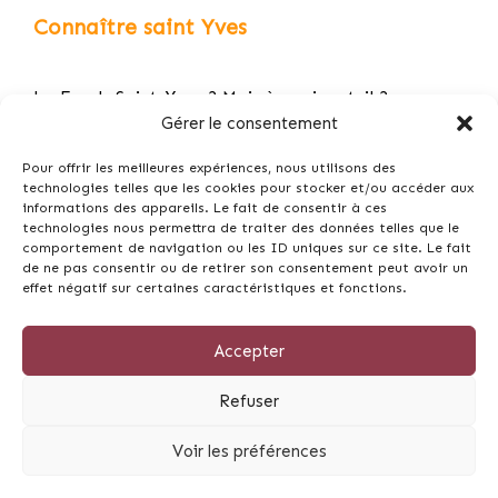
Connaître saint Yves
Le Fonds Saint-Yves ? Mais à quoi sert-il ?
Gérer le consentement
Découvrez et téléchargez l’appli gratuite du FSY «
le P…
Pour offrir les meilleures expériences, nous utilisons des
technologies telles que les cookies pour stocker et/ou accéder aux
informations des appareils. Le fait de consentir à ces
Remise du Prix Saint-Yves le vendredi 13 mai 2022
technologies nous permettra de traiter des données telles que le
en la…
comportement de navigation ou les ID uniques sur ce site. Le fait
de ne pas consentir ou de retirer son consentement peut avoir un
Prier 15 jours avec saint Yves
effet négatif sur certaines caractéristiques et fonctions.
L’actualité de saint Yves par Me Yves Avril
Accepter
Refuser
© 2026 Fonds St-Yves - Tous droits réservés -
Mentions
Voir les préférences
légales
-
CGV
Réalisation du Site Internet -
Skill Design
à Lannion