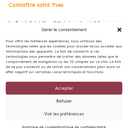
Connaître saint Yves
Le Fonds Saint-Yves ? Mais à quoi sert-il ?
Gérer le consentement
Découvrez et téléchargez l’appli gratuite du FSY «
le P…
Pour offrir les meilleures expériences, nous utilisons des
technologies telles que les cookies pour stocker et/ou accéder aux
informations des appareils. Le fait de consentir à ces
Remise du Prix Saint-Yves le vendredi 13 mai 2022
technologies nous permettra de traiter des données telles que le
en la…
comportement de navigation ou les ID uniques sur ce site. Le fait
de ne pas consentir ou de retirer son consentement peut avoir un
Prier 15 jours avec saint Yves
effet négatif sur certaines caractéristiques et fonctions.
L’actualité de saint Yves par Me Yves Avril
Accepter
Refuser
© 2026 Fonds St-Yves - Tous droits réservés -
Mentions
Voir les préférences
légales
-
CGV
Réalisation du Site Internet -
Skill Design
à Lannion
Politique de cookies
Politique de confidentialité