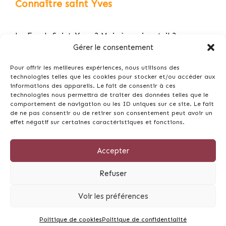
Connaître saint Yves
Le Fonds Saint-Yves ? Mais à quoi sert-il ?
Gérer le consentement
Découvrez et téléchargez l’appli gratuite du FSY «
le P…
Pour offrir les meilleures expériences, nous utilisons des
technologies telles que les cookies pour stocker et/ou accéder aux
informations des appareils. Le fait de consentir à ces
Remise du Prix Saint-Yves le vendredi 13 mai 2022
technologies nous permettra de traiter des données telles que le
en la…
comportement de navigation ou les ID uniques sur ce site. Le fait
de ne pas consentir ou de retirer son consentement peut avoir un
Prier 15 jours avec saint Yves
effet négatif sur certaines caractéristiques et fonctions.
L’actualité de saint Yves par Me Yves Avril
Accepter
Refuser
© 2026 Fonds St-Yves - Tous droits réservés -
Mentions
Voir les préférences
légales
-
CGV
Réalisation du Site Internet -
Skill Design
à Lannion
Politique de cookies
Politique de confidentialité